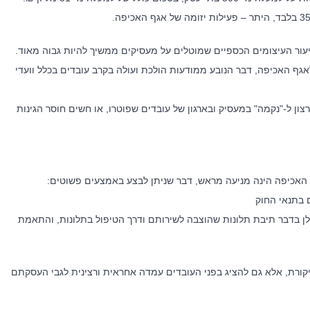
כבר כעת כי שיעור העיצומים הכספיים שמוטלים על מעסיקים ממשיך להיות גבוה מאוד.
גף האכיפה, דבר הנובע ממודעות הולכת ועולה בקרב עובדים בכלל וועדי
צון ל-"נקמה" במעסיק ובארגון של עובדים שפוטרו, או חשים חוסר הגינות
האכיפה הינה מניעה מראש, דבר שניתן לבצע באמצעים פשוטים:
הקבלן בדבר תיבת תלונות שהוצבה לשירותם ודרך הטיפול בתלונות, והתאמת
משרד
מאמרים אחרונים
יקורת, אלא גם להציג בפני העובדים עמדה אחראית ורצינית לגבי העסקתם
השירותים המקצועיים, מציע
מלכודת העמלות – מהו השכר הקובע
וחותיו הכוונה משפטית
ולשעות נוספות ?
 רשת קשרים ענפה והתמחות
תחום המשפט הקיבוצי. הצוות