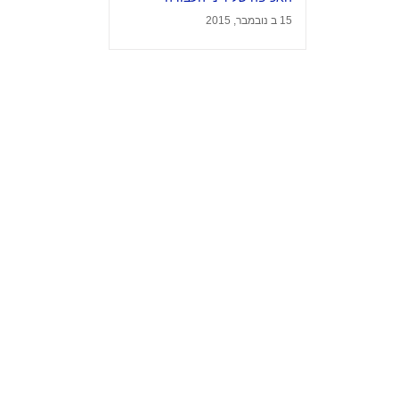
15 ב נובמבר, 2015
צרו קשר
 לפנסיה
מגדל המוזיאון
ברקוביץ' 4, תל אביב