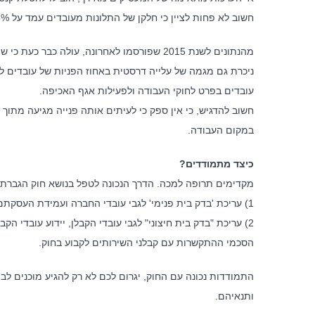
חשוב לא פחות לציין כי חלקן של התלונות מעובדים עמד על 35% בלבד, היתר – פעילות יזומה של אגף האכיפה.
מהנתונים לשנת 2015 שפורסמו לאחרונה, עולה 
ניכרת גם מגמה של עלייה דרסטית באחוז הפניות של עובדים לא
עובדים בפרט לחוקי העבודה ולפעילות אגף האכיפה.
חשוב להדגיש, כי אין ספק כי לעיתים אותה פנייה מגיעה מתוך ר
במקום העבודה.
כיצד מתמודדים?
מקדימים תרופה למכה. הדרך הנכונה לטפל בנושא חוק הגברת 
1) עריכת 'בדק בית פנימי' לגבי עובדי החברה ועמידת העסקתם בתנאי החוק
2) עריכת "בדק בית חיצוני" לגבי עובדי הקבלן, יידוע עובדי 
אודות ה
הסכמי ההתקשרות עם קבלני השירותים לקבוע בחוק.
התמודדות נכונה עם החוק, יגרום לכם לא רק להגיע מוכנים לב
לצד מערך 
המשרד ללק
ותנאיהם.
אסטרטגית,
ייחודית ב