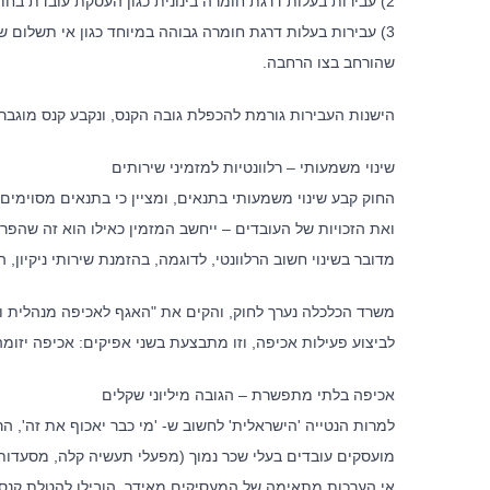
2) עבירות בעלות דרגת חומרה בינונית כגון העסקת עובדת בחופשת לידה
3) עבירות בעלות דרגת חומרה גבוהה במיוחד כגון אי תשלום ש
שהורחב בצו הרחבה.
הישנות העבירות גורמת להכפלת גובה הקנס, ונקבע קנס מוגבר
שינוי משמעותי – רלוונטיות למזמיני שירותים
החוק קבע שינוי משמעותי בתנאים, ומציין כי בתנאים מסוימי
ואת הזכויות של העובדים – ייחשב המזמין כאילו הוא זה שהפר
מדובר בשינוי חשוב הרלוונטי, לדוגמה, בהזמנת שירותי ניקיון, 
משרד הכלכלה נערך לחוק, והקים את "האגף לאכיפה מנהלית ו
לביצוע פעילות אכיפה, וזו מתבצעת בשני אפיקים: אכיפה יזומ
אכיפה בלתי מתפשרת – הגובה מיליוני שקלים
מועסקים עובדים בעלי שכר נמוך (מפעלי תעשיה קלה, מסעדות, 
אי הערכות מתאימה של המעסיקים מאידך, הובילו להטלת קנסות על למעלה מ- 500 בתי עסק, בסכום כול