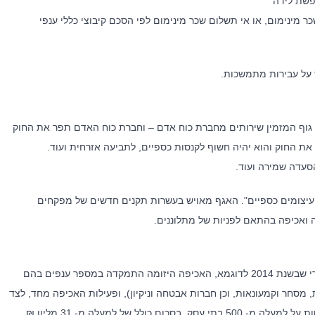
כר מינימום, או אי תשלום שכר מינימום לפי הסכם קיבוצי כללי ענפי
 על עבירות מתמשכות.
ם גוף המזמין שירותים מחברת כוח אדם – וחברת כוח האדם תפר את החוק
 את החוק והוא יהיה חשוף לקנסות כספיים, לתביעה אזרחית ועוד.
הסעדה שמירה ועוד.
עיצומים כספיים". האגף מאויש בעשרות תקנים חדשים של מפקחים
ה ואכיפה בהתאם לפניות של מתלוננים.
למרות הנטייה 'הישראלית' לחשוב ש- 'מי כבר יאכוף את זה', הרי שבשנת 2014 לדוגמא, האכיפה היזומה התמקדה במספר ענפים בהם
מסחר וקמעונאות, וכן חברות אבטחה וניקיון), ופעילות האכיפה מחד, לצד
ל של למעלה מ- 31 מליון ₪.