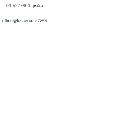
טלפון
: 03-5277800
מייל:
office@kzlaw.co.il
אודות ה
לצד מערך 
המשרד ללק
אסטרטגית,
ייחודית ב
המוביל של
בהסתדרות, 
התנהלותם ש
מבטיח ניהו
ללא הליכים
ראשונית, ה
ותכניות הפ