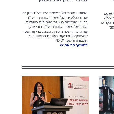
הצוות המוביל של המשרד הינו בעל ניסיון רב
המשפט
שנים בהליכים מול משרד העבודה – עו"ד
 שימש
קרן זיו משמשת כנציגת מעסיקים בוועדות
הקנו לו
הערר של משרד העבודה ועו"ד דודי גנה,
וני
שהינו בודק שכר מוסמך, מבצע בדיקות שכר
למעסיקים, ובדיקות נאותות בתחום דיני
העבודה והשכר (D.D).
להמשך קריאה >>
כיצד מל
העסקת בני נוער בקיץ – הטעויות
ניהול 
שיעלו לך ביוקר
מאמרים