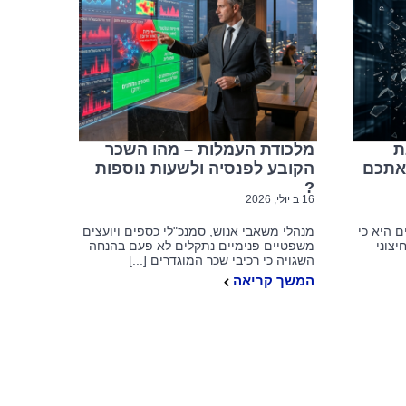
אחריות על השכר לא ניתנת
מלכודת
להאצלה – פס"ד המחייב אתכם
הקובע לפ
לבדוק את עצמכם מחדש
עד
עדכוני פסיקה וחקיקה
ת
מלכודת העמלות – מהו השכר
אתכם
הקובע לפנסיה ולשעות נוספות
?
צרו קשר
16 ב יולי, 2026
 היא כי
מנהלי משאבי אנוש, סמנכ"לי כספים ויועצים
יצוני
משפטיים פנימיים נתקלים לא פעם בהנחה
 לפנסיה
מגדל המוזיאון
השגויה כי רכיבי שכר המוגדרים [...]
ברקוביץ' 4, תל אביב
המשך קריאה
ול
office@kzlaw.co.il
– פס"ד
טלפון: 03-5277800
חדש