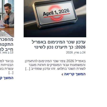
עדכון שכ
2026: כך תיערכו נכון לשינוי
עדכו
מהפכת 
עדכון שכר המינימום באפריל
התקנות
2026: כך תיערכו נכון לשינוי
חייב לה
אודות ה
24 ב מרץ, 2026
13 ב מאי, 2026
באפריל 2026 צפוי שכר המינימום להתעדכן
בניגוד למ
והמשמעות עבור המעסיקים חורגת מעבר
הבטיחות ה
לצד מערך 
לשורת השכר בתלוש. זהו עדכון שמחייב [...]
עוצרת בשע
המשרד ללק
[...]
אסטרטגית,
המשך קריאה
ייחודית ב
המשך קר
המוביל של
בהסתדרות, 
התנהלותם ש
מבטיח ניהו
ללא הליכים
ראשונית, ה
ותכניות הפ