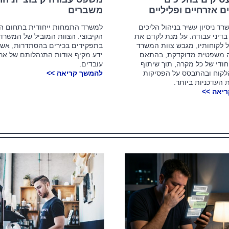
 אזרחיים ופליליים
משברים
רד ניסיון עשיר בניהול הליכים
למשרד התמחות ייחודית בתחום 
דיני עבודה.
על מנת לקדם את
הקיבוצי. הצוות המוביל של המשרד
 לקוחותיו, מגבש צוות המשרד
בתפקידים בכירים בהסתדרות, אשר 
 משפטית מדוקדקת, בהתאם
ידע מקיף אודות התנהלותם של ארג
יחודי של כל מקרה, תוך שיתוף
עובדים.
לקוח ובהתבסס על הפסיקות
להמשך קריאה >>
העדכניות ביותר.
יאה >>
 המשפטיות המרכזיות
מתי הודעת וואטסאפ מחוץ לשעות
צריך להכיר לפני פסח
העבודה תעלה לכם ביוקר ?
מאמרים
מאמרים