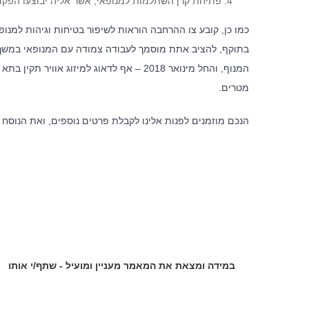
פתיחת קרן השתלמות למנופאי, אשר אליה יבוצעו הפקדות בשיעור של 5% על חשבון המעסיק, ו
כמו כן, קובע צו ההרחבה הוראות לשיפור בטיחות וגיהות למנו
בתוקף, להציב אתת מוסמך לעבודה צמודה עם המנופאי במשך כ
מטרים.
הנכם מוזמנים לפנות אלינו לקבלת פרטים נוספים, ואת הנוס
אודות ה
לצד מערך 
המשרד ללק
אסטרטגית,
ייחודית ב
המוביל של
במידה ומצאת את המאמר מעניין ומועיל - שתף/י אותו
בהסתדרות, 
התנהלותם ש
מבטיח ניהו
ללא הליכים