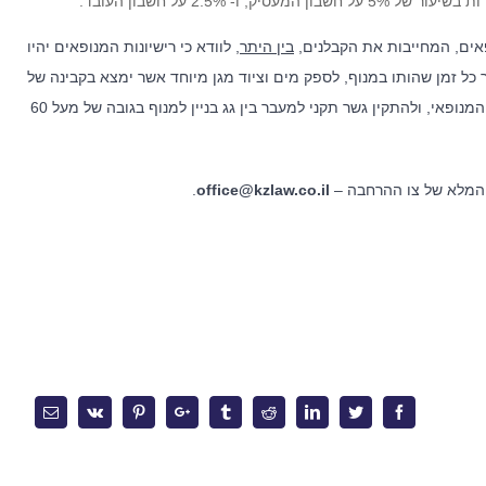
- 2.5% על חשבון העובד.
פאים, המחייבות את הקבלנים,
בין היתר
, לוודא כי רישיונות המנופאים יהיו
ל זמן שהותו במנוף, לספק מים וציוד מגן מיוחד אשר ימצא בקבינה של
המנוף, והחל מינואר 2018 – אף לדאוג למיזוג אוויר תקין בתא המנופאי, ולהתקין גשר תקני למעבר בין גג בניין למנוף בגובה של מעל 60
ח המלא של צו ההרחבה –
office@kzlaw.co.il
.
משרד
מאמרים אחרונים
השירותים המקצועיים, מציע
מלכודת העמלות – מהו השכר הקובע
וחותיו הכוונה משפטית
ולשעות נוספות ?
 רשת קשרים ענפה והתמחות
תחום המשפט הקיבוצי. הצוות
כיצד מלחמה ממושכת משנה את ניה
 המשרד שימש בתפקידים בכירים
Email
Vk
Pinterest
Google+
Tumblr
Reddit
Linkedin
Twitter
Facebook
הסיכונים של מעסיקים בישראל ?
אשר הקנו לו ידע מקיף אודות
ל ארגוני עובדים. הניסיון העשיר
ל יעיל של משברים ביחסי עבודה,
אחריות על השכר לא ניתנת להאצלה 
 משפטיים, לרבות הליכי התארגנות