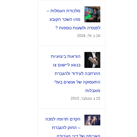
הערות
מלכודת העמלות –
מהו השכר הקובע
לפנסיה ולשעות נוספות ?
16 ב יולי, 2026
הוראות ביצועיות
בנוגע ליישום צו
ההרחבה לעידוד ולהגברת
צרו קשר
התעסוקה של אנשים בעלי
מוגבלות
 לפנסיה
מגדל המוזיאון
ברקוביץ' 4, תל אביב
15 ב נובמבר, 2015
ול
office@kzlaw.co.il
הקדם תרופה למכה
– החוק להגברת
– פס"ד
טלפון: 03-5277800
האכיפה של דיני העבודה