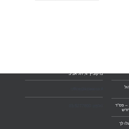
הערות
צרו קשר
 לפנסיה
מגדל המוזיאון
ברקוביץ' 4, תל אביב
ול
office@kzlaw.co.il
– פס"ד
טלפון: 03-5277800
חדש
לו לך