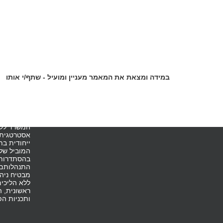
במידה ומצאת את המאמר מעניין ומועיל - שתף/י אותו
אודות ה
לצד מערך 
המשרד ללק
אסטרטגית,
ייחודית ב
המוביל של
בהסתדרות, 
התנהלותם ש
מבטיח ניהו
ללא הליכים
ראשונית, ה
ותכניות הפ