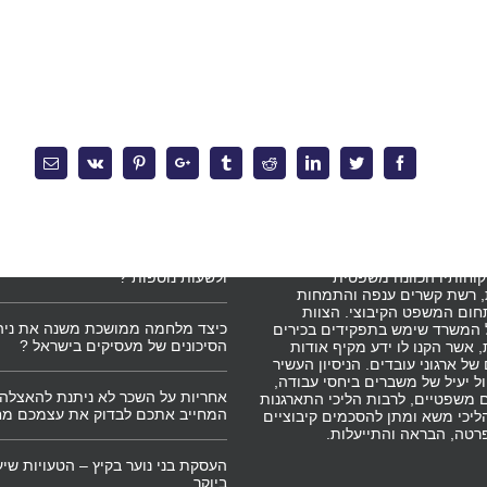
Email
Vk
Pinterest
Google+
Tumblr
Reddit
Linkedin
Twitter
Facebook
משרד
מאמרים אחרונים
השירותים המקצועיים, מציע
מלכודת העמלות – מהו השכר הקובע
וחותיו הכוונה משפטית
ולשעות נוספות ?
 רשת קשרים ענפה והתמחות
תחום המשפט הקיבוצי. הצוות
כיצד מלחמה ממושכת משנה את ניה
 המשרד שימש בתפקידים בכירים
הסיכונים של מעסיקים בישראל ?
אשר הקנו לו ידע מקיף אודות
ל ארגוני עובדים. הניסיון העשיר
ל יעיל של משברים ביחסי עבודה,
אחריות על השכר לא ניתנת להאצלה 
 משפטיים, לרבות הליכי התארגנות
המחייב אתכם לבדוק את עצמכם מ
ליכי משא ומתן להסכמים קיבוציים
רטה, הבראה והתייעלות.
העסקת בני נוער בקיץ – הטעויות שיע
ביוקר