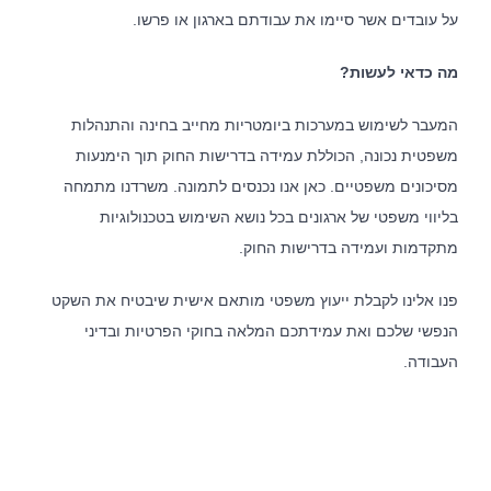
על עובדים אשר סיימו את עבודתם בארגון או פרשו.
מה כדאי לעשות
אודות המשרד
?
המעבר לשימוש במערכות ביומטריות מחייב בחינה והתנהלות
לצד מערך השירותים המקצועיים, מציע המשרד ללקוחותיו הכוונה
משפטית אסטרטגית, רשת קשרים ענפה והתמחות ייחודית בתחום
משפטית נכונה, הכוללת עמידה בדרישות החוק תוך הימנעות
המשפט הקיבוצי. הצוות המוביל של המשרד שימש בתפקידים
בכירים בהסתדרות, אשר הקנו לו ידע מקיף אודות התנהלותם של
מסיכונים משפטיים. כאן אנו נכנסים לתמונה. משרדנו מתמחה
ארגוני עובדים. הניסיון העשיר מבטיח ניהול יעיל של משברים ביחסי
בליווי משפטי של ארגונים בכל נושא השימוש בטכנולוגיות
עבודה, ללא הליכים משפטיים, לרבות הליכי התארגנות ראשונית,
הליכי משא ומתן להסכמים קיבוציים ותכניות הפרטה, הבראה
מתקדמות ועמידה בדרישות החוק.
והתייעלות.
פנו אלינו לקבלת ייעוץ משפטי מותאם אישית שיבטיח את השקט
מאמרים אחרונים
הנפשי שלכם ואת עמידתכם המלאה בחוקי הפרטיות ובדיני
העבודה.
מלכודת העמלות – מהו השכר הקובע לפנסיה ולשעות נוספות ?
כיצד מלחמה ממושכת משנה את ניהול הסיכונים של מעסיקים
בישראל ?