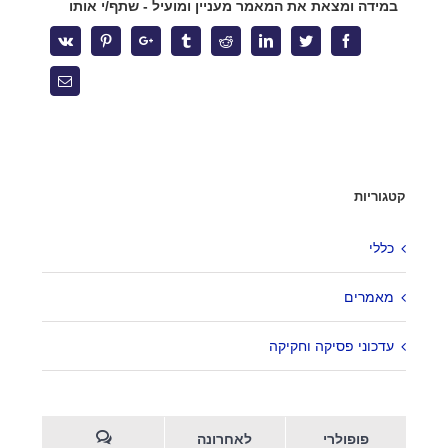
במידה ומצאת את המאמר מעניין ומועיל - שתף/י אותו
אחריות על השכר לא ניתנת להאצלה – פס"ד המחייב אתכם לבדוק
את עצמכם מחדש
Vk
Pinterest
Google+
Tumblr
Reddit
Linkedin
Twitter
Facebook
העסקת בני נוער בקיץ – הטעויות שיעלו לך ביוקר
Email
צרו קשר
קטגוריות
מגדל המוזיאון
ברקוביץ' 4, תל אביב
כללי
office@kzlaw.co.il
מאמרים
טלפון: 03-5277800
עדכוני פסיקה וחקיקה
פופולרי
לאחרונה