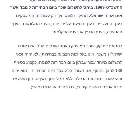
התשכ"ט-1969, ביחס לתשלום שכר ביום הבחירות לעובד אשר
אינו אזרח ישראלי.
התיקון רלוונטי אך ורק לעובדים המועסקים
בענף התעשייה, בענף הסיעוד על ידי יחיד, בענף המלונאות, בענף
אודות המשרד
ההסעדה, בענף הבניין או בענף החקלאות.
בהתאם לתיקון, עובד המועסק באחד הענפים הנ"ל ואינו אזרח
לצד מערך השירותים המקצועיים, מציע המשרד ללקוחותיו הכוונה
משפטית אסטרטגית, רשת קשרים ענפה והתמחות ייחודית בתחום
ישראלי (ומשכך, אינו בעל זכות הצבעה בבחירות), לא יהיה זכאי
המשפט הקיבוצי. הצוות המוביל של המשרד שימש בתפקידים
בכירים בהסתדרות, אשר הקנו לו ידע מקיף אודות התנהלותם של
לתשלום מיוחד עבור שבתון ביום הבחירות לכנסת, כקבוע בסעיף
ארגוני עובדים. הניסיון העשיר מבטיח ניהול יעיל של משברים ביחסי
עבודה, ללא הליכים משפטיים, לרבות הליכי התארגנות ראשונית,
136 לחוק. בנוסף, אם העובד הנ"ל עבד ביום הבחירות – הוא יהיה
הליכי משא ומתן להסכמים קיבוציים ותכניות הפרטה, הבראה
זכאי לשכר במתכונת הרגילה, ללא גמול נוסף בגין שבתון (אלא אם
והתייעלות.
נקבע אחרת בהסכם קיבוצי, צו הרחבה או הסכם אישי).
מאמרים אחרונים
מלכודת העמלות – מהו השכר הקובע לפנסיה ולשעות נוספות ?
כיצד מלחמה ממושכת משנה את ניהול הסיכונים של מעסיקים