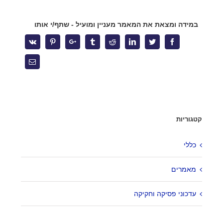
בישראל ?
במידה ומצאת את המאמר מעניין ומועיל - שתף/י אותו
אחריות על השכר לא ניתנת להאצלה – פס"ד המחייב אתכם לבדוק
את עצמכם מחדש
Vk
Pinterest
Google+
Tumblr
Reddit
Linkedin
Twitter
Facebook
העסקת בני נוער בקיץ – הטעויות שיעלו לך ביוקר
Email
צרו קשר
קטגוריות
מגדל המוזיאון
ברקוביץ' 4, תל אביב
כללי
office@kzlaw.co.il
מאמרים
טלפון: 03-5277800
עדכוני פסיקה וחקיקה