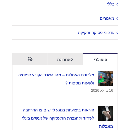
מאמרים אחרונים
כללי
מלכודת העמלות – מהו השכר הקובע לפנסיה ולשעות נוספות ?
מאמרים
כיצד מלחמה ממושכת משנה את ניהול הסיכונים של מעסיקים
עדכוני פסיקה וחקיקה
בישראל ?
אחריות על השכר לא ניתנת להאצלה – פס"ד המחייב אתכם לבדוק
את עצמכם מחדש
פופולרי
לאחרונה
העסקת בני נוער בקיץ – הטעויות שיעלו לך ביוקר
הערות
מלכודת העמלות – מהו השכר הקובע לפנסיה
ולשעות נוספות ?
16 ב יולי, 2026
צרו קשר
מגדל המוזיאון
הוראות ביצועיות בנוגע ליישום צו ההרחבה
ברקוביץ' 4, תל אביב
לעידוד ולהגברת התעסוקה של אנשים בעלי
מוגבלות
office@kzlaw.co.il