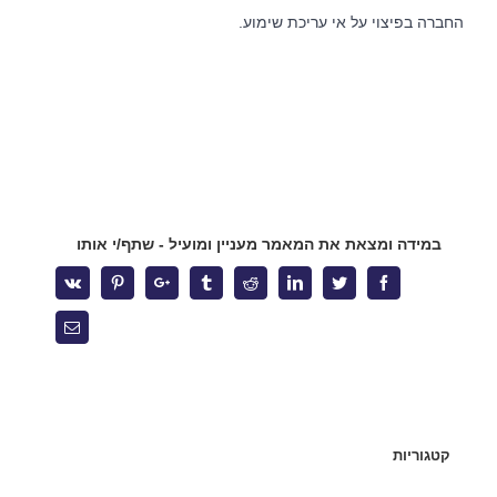
החברה בפיצוי על אי עריכת שימוע.
במידה ומצאת את המאמר מעניין ומועיל - שתף/י אותו
אודות המשרד
Vk
Pinterest
Google+
Tumblr
Reddit
Linkedin
Twitter
Facebook
לצד מערך השירותים המקצועיים, מציע המשרד ללקוחותיו הכוונה
משפטית אסטרטגית, רשת קשרים ענפה והתמחות ייחודית בתחום
Email
המשפט הקיבוצי. הצוות המוביל של המשרד שימש בתפקידים
בכירים בהסתדרות, אשר הקנו לו ידע מקיף אודות התנהלותם של
ארגוני עובדים. הניסיון העשיר מבטיח ניהול יעיל של משברים ביחסי
עבודה, ללא הליכים משפטיים, לרבות הליכי התארגנות ראשונית,
הליכי משא ומתן להסכמים קיבוציים ותכניות הפרטה, הבראה
והתייעלות.
קטגוריות