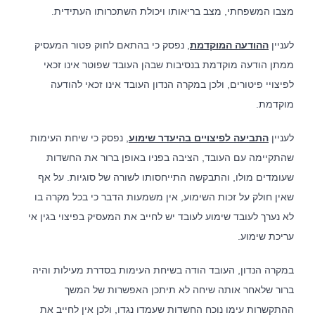
מצבו המשפחתי, מצב בריאותו ויכולת השתכרותו העתידית.
לעניין
ההודעה המוקדמת
, נפסק כי בהתאם לחוק פטור המעסיק
ממתן הודעה מוקדמת בנסיבות שבהן העובד שפוטר אינו זכאי
לפיצויי פיטורים, ולכן במקרה הנדון העובד אינו זכאי להודעה
מוקדמת.
לעניין
התביעה לפיצויים בהיעדר שימוע
, נפסק כי שיחת העימות
שהתקיימה עם העובד, הציבה בפניו באופן ברור את החשדות
שעומדים מולו, והתבקשה התייחסותו לשורה של סוגיות. על אף
שאין חולק על זכות השימוע, אין משמעות הדבר כי בכל מקרה בו
לא נערך לעובד שימוע לעובד יש לחייב את המעסיק בפיצוי בגין אי
עריכת שימוע.
במקרה הנדון, העובד הודה בשיחת העימות בסדרת מעילות והיה
ברור שלאחר אותה שיחה לא תיתכן האפשרות של המשך
ההתקשרות עימו נוכח החשדות שעמדו נגדו, ולכן אין לחייב את