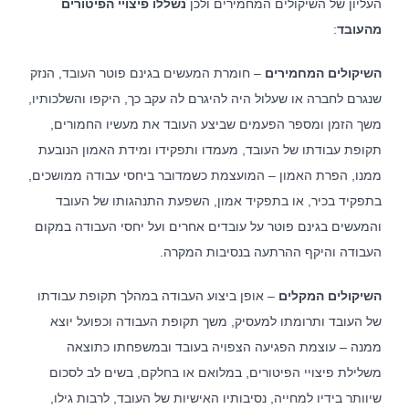
העליון של השיקולים המחמירים ולכן
נשללו פיצויי הפיטורים
מהעובד
:
השיקולים המחמירים
– חומרת המעשים בגינם פוטר העובד, הנזק
שנגרם לחברה או שעלול היה להיגרם לה עקב כך, היקפו והשלכותיו,
משך הזמן ומספר הפעמים שביצע העובד את מעשיו החמורים,
תקופת עבודתו של העובד, מעמדו ותפקידו ומידת האמון הנובעת
ממנו, הפרת האמון – המועצמת כשמדובר ביחסי עבודה ממושכים,
בתפקיד בכיר, או בתפקיד אמון, השפעת התנהגותו של העובד
והמעשים בגינם פוטר על עובדים אחרים ועל יחסי העבודה במקום
העבודה והיקף ההרתעה בנסיבות המקרה.
השיקולים המקלים
– אופן ביצוע העבודה במהלך תקופת עבודתו
של העובד ותרומתו למעסיק, משך תקופת העבודה וכפועל יוצא
ממנה – עוצמת הפגיעה הצפויה בעובד ובמשפחתו כתוצאה
משלילת פיצויי הפיטורים, במלואם או בחלקם, בשים לב לסכום
שיוותר בידיו למחייה, נסיבותיו האישיות של העובד, לרבות גילו,