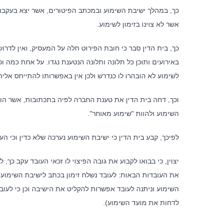
כך, במהלך ישיבת השימוע ובמכתב הפיטורים, אשר יצא בעקבות
אשר לא צוינו בזימון לשימוע.
כך, בית הדין סבר כי חובת הפירוט חלה על המעסיק, ואין לדר
באירועים ותוכן כל תלונה ותלונה הנטענת נגדו. על אחת כמה 
לשימוע לא הובהרו לו כנדרש ולכן אין באפשרותו להתייחס אליהן
וכך, דחה בית הדין את טענת החברה לפיה בתכתובות, אשר הוח
השימוע ולהוות "שימוע מאוחר".
לפיכך, קבע בית הדין כי ישיבת השימוע נערכה שלא כדין וכי העו
יצוין, כי בבואו לקבוע את גובה הפיצוי לו זכאי העובד עקב כך
אודות ה
את העובדות הבאות: לעובד נשלח זימון בכתב לישיבת השימוע, הע
השימוע וניתנה לעובד אפשרות להקליט את הישיבה וכן כי לעוב
לצד מערך 
המשרד ללק
לדחות את מועד השימוע).
אסטרטגית,
ייחודית ב
המוביל של