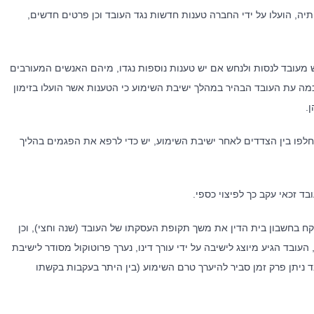
יה, הועלו על ידי החברה טענות חדשות נגד העובד וכן פרטים חדשים,
וש מעובד לנסות ולנחש אם יש טענות נוספות נגדו, מיהם האנשים המעורבים
וכמה עת העובד הבהיר במהלך ישיבת השימוע כי הטענות אשר הועלו בזימון
.
לפו בין הצדדים לאחר ישיבת השימוע, יש כדי לרפא את הפגמים בהליך
בד זכאי עקב כך לפיצוי כספי.
, לקח בחשבון בית הדין את משך תקופת העסקתו של העובד (שנה וחצי), וכן
משרד
מאמרים אחרונים
ובד הגיע מיוצג לישיבה על ידי עורך דינו, נערך פרוטוקול מסודר לישיבת
ד ניתן פרק זמן סביר להיערך טרם השימוע (בין היתר בעקבות בקשתו
השירותים המקצועיים, מציע
מלכודת העמלות – מהו השכר הקובע
וחותיו הכוונה משפטית
ולשעות נוספות ?
 רשת קשרים ענפה והתמחות
תחום המשפט הקיבוצי. הצוות
כיצד מלחמה ממושכת משנה את ניה
 המשרד שימש בתפקידים בכירים