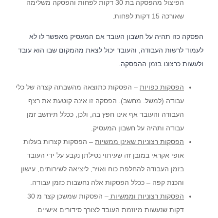
הפיצול מהפסקה בת 30 דקות לפחות והפסקה משלימה
שאורכה 15 דקות לפחות.
הפסקה כזו תהיה על חשבון העובד אם המעסיק מאפשר לו לא
לעמוד לרשות העבודה, והעובד יכול לצאת מהמקום שבו הוא עובד
ולעשות כרצונו בזמן ההפסקה.
הפסקות כפויות
– הפסקות כתוצאה מהשבתה קצרה של כלי
עבודה (למשל: מחשב). הפסקה זו אינה קוטעת את רצף
העבודה והעובד אף אינו חפץ בה, ולכן, ככלל תיחשב זמן
עבודה ותהיה על חשבון המעסיק.
הפסקות רצוניות שאינן ממשיות
– הפסקות קצרות בעלות
אופי אקראי במובן זה שעיתוי נטילתן נקבע על ידי העובד
בזמן העבודה להחלפת כוח ואויר, ליציאה לשירותים, עישון
אודות המשרד
והכנת קפה – ככלל הפסקות אלה נחשבות כזמן עבודה.
הפסקות רצוניות וממשיות
– הפסקות שמשכן קצר מ 30
לצד מערך השירותים המקצועיים, מציע המשרד ללקוחותיו הכוונה
משפטית אסטרטגית, רשת קשרים ענפה והתמחות ייחודית בתחום
דקות שנעשות מיוזמת העובד לצורך סידורים אישיים.
המשפט הקיבוצי. הצוות המוביל של המשרד שימש בתפקידים