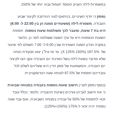
במשמרות לילה העניק המוסד תגמול גבוה יותר של 150%.
נפסק
כי חרף השינויים, בהתאם לצווי ההרחבה לקיצור שבוע
העבודה,
משמרת לילה (ששעתיים ממנה הן בין 22:00 ל- 6:00)
היא בת 7 שעות, ומעבר לכך משולמות שעות נוספות
. תוספת
השעות הנוספות היא על ערך השעה ששולמה לפני כן. כלומר
במקרה הנדון השעה השמינית שבין 6:00 ל- 7:00 תשולם לפי שיעור
של 187.5% (150% X 125%). עד אז איל"ן יצאו מנקודת הנחה
שלא מדובר בשעת לילה בשל הארכת יום העבודה עקב הצו לקיצור
יום העבודה, והמשמעות של פסק הדין היא שעליהם לשלם לכל
עובדיהם תוספת של 87.5% לאותה שעה רטרואקטיבית.
בנוסף נפסק לעניין
חישוב שעות נוספות בעבודה במנוחה שבועית
כי את חישוב לגביהן עורכים בשיטת ההצברה. כלומר, ככלל עובד
זכאי לתוספת של 50% על עבודה במנוחה השבועית, ואם עבד שעה
נוספת יהיה זכאי ל 175% (150%+125%).