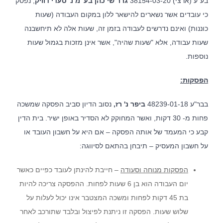
בע"ע (ארצי) 38154-03-20
גרר שי כהן בע"מ נ' סעדי דוויק
, נפסק
כי עובדים אשר נשארים להישאר ללון במקום העבודה (שעות
כוננות) ואינם נדרשים לעבודה בזמן זה, שעות אלה לא תיחשבנה
שעות עבודה, אלא "שעות שהיה", אשר אינן מזכות בגמול שעות
נוספות.
הפסקות:
בבר"ע 48239-01-18
ביפר נ' רז,
נסוב הדיון סביב הפסקה שמשכה
פחות מ- 30 דקות, ואשר המחוקק לא הסדיר באופן ישיר. בית הדין
קבע כי המעמד של אותה הפסקה – אם היא על חשבון העובד או
על חשבון המעסיק – תיבחן בהתאם לסיווגה:
הפסקות מנוחה וסעודה
– חייבת להינתן לעובד כפיים כאשר
יום העבודה הוא בן 6 שעות לפחות. ההפסקה צריכה להיות
בת 45 דקות לפחות ומשכה המצטבר אינו יכול לעלות על
שלוש שעות. הפסקה זו ניתנת לפיצול ובלבד שתורכב לאחר