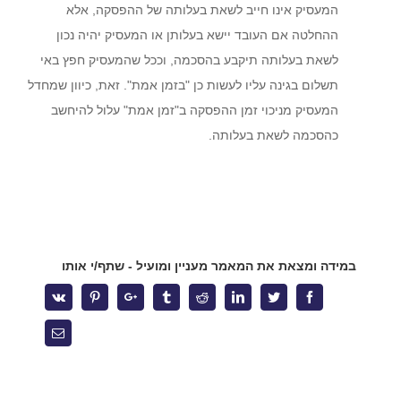
בכירים בהסתדרות, אשר הקנו לו ידע מקיף אודות התנהלותם של
המעסיק אינו חייב לשאת בעלותה של ההפסקה, אלא
ארגוני עובדים. הניסיון העשיר מבטיח ניהול יעיל של משברים ביחסי
ההחלטה אם העובד יישא בעלותן או המעסיק יהיה נכון
עבודה, ללא הליכים משפטיים, לרבות הליכי התארגנות ראשונית,
הליכי משא ומתן להסכמים קיבוציים ותכניות הפרטה, הבראה
לשאת בעלותה תיקבע בהסכמה, וככל שהמעסיק חפץ באי
והתייעלות.
תשלום בגינה עליו לעשות כן "בזמן אמת". זאת, כיוון שמחדל
המעסיק מניכוי זמן ההפסקה ב"זמן אמת" עלול להיחשב
מאמרים אחרונים
כהסכמה לשאת בעלותה.
מלכודת העמלות – מהו השכר הקובע לפנסיה ולשעות נוספות ?
כיצד מלחמה ממושכת משנה את ניהול הסיכונים של מעסיקים
בישראל ?
במידה ומצאת את המאמר מעניין ומועיל - שתף/י אותו
אחריות על השכר לא ניתנת להאצלה – פס"ד המחייב אתכם לבדוק
את עצמכם מחדש
Vk
Pinterest
Google+
Tumblr
Reddit
Linkedin
Twitter
Facebook
העסקת בני נוער בקיץ – הטעויות שיעלו לך ביוקר
Email