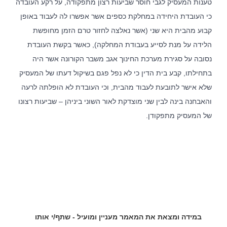
טענות המעסיק לגבי חוסר שביעות רצון מתפקודה, על רקע העובדה
כי העובדת היחידה במחלקת כספים אשר אפשרו לה לעבוד באופן
אודות המשרד
קבוע מהבית היא שני (אשר נאלצה לחזור טרם הזמן מחופשת
הלידה על מנת לסייע בעבודת המחלקה), כאשר בקשת העובדת
לצד מערך השירותים המקצועיים, מציע המשרד ללקוחותיו הכוונה
משפטית אסטרטגית, רשת קשרים ענפה והתמחות ייחודית בתחום
נסובה על סגירת מערכת החינוך אגב משבר הקורונה אשר היה
המשפט הקיבוצי. הצוות המוביל של המשרד שימש בתפקידים
בכירים בהסתדרות, אשר הקנו לו ידע מקיף אודות התנהלותם של
בתחילתו, קבע בית הדין כי לא נפל פגם בשיקול דעתו של המעסיק
ארגוני עובדים. הניסיון העשיר מבטיח ניהול יעיל של משברים ביחסי
שלא אישר לתובעת לעבוד מהבית, וכי העובדת לא הופלתה לרעה
עבודה, ללא הליכים משפטיים, לרבות הליכי התארגנות ראשונית,
הליכי משא ומתן להסכמים קיבוציים ותכניות הפרטה, הבראה
והאבחנה בינה לבין שני מוצדקת לאור השוני ביניהן – שביעות רצונו
והתייעלות.
של המעסיק מתפקודן.
מאמרים אחרונים
מלכודת העמלות – מהו השכר הקובע לפנסיה ולשעות נוספות ?
כיצד מלחמה ממושכת משנה את ניהול הסיכונים של מעסיקים
בישראל ?
במידה ומצאת את המאמר מעניין ומועיל - שתף/י אותו
אחריות על השכר לא ניתנת להאצלה – פס"ד המחייב אתכם לבדוק