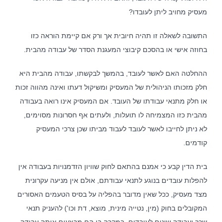
מעסיק מחויב ליתן לעובדו?
התשובה לשאלה זו תהיה חיובית אך ורק אם קיימת הוראה כזו
בחוזה אישי או בהסכם קיבוצי המעגנת הסדר של עבודה מהבית.
ההחלטה האם לאשר לעובד, בהמשך לבקשתו, עבודה מהבית היא
חלק מזכותו הניהולית של המעסיק ומשיקול דעתו ואינה מהווה זכות
או חלק מתנאי עבודתו של העובד. אם המעסיק אינו רואה בעבודה
מהבית כזו המצמיחה לו תועלות, ולעתים אף חסרונות מסוימים,
לא ניתן לחייבו לאשר לעובד לעבוד מביתו שכן צרכי המעסיק
קודמים.
בית הדין קבע כי אמנם בהתאם לחוק שוויון הזדמנויות בעבודה אין
להפלות עובדים בנוגע לתנאי עבודתם, אולם אין מניעה עקרונית
מצד מעסיק, ככל שאין מדובר בהפליה על בסיס הטעמים האסורים
המקובלים בחוק (מין, נטייה מינית, מוצא, דת וכו') להעניק תנאי
שכר ועבודה שונים לעובדים, במקרה בו הם מבצעים אותה עבודה