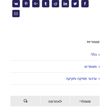
את עצמכם מחדש
Vk
Pinterest
Google+
Tumblr
Reddit
Linkedin
Twitter
Facebook
העסקת בני נוער בקיץ – הטעויות שיעלו לך ביוקר
Email
צרו קשר
קטגוריות
מגדל המוזיאון
ברקוביץ' 4, תל אביב
כללי
office@kzlaw.co.il
מאמרים
טלפון: 03-5277800
עדכוני פסיקה וחקיקה
פופולרי
לאחרונה
2026 |
Keren Ziv Law Firm
| Developped by
EOI -
© Copyright -