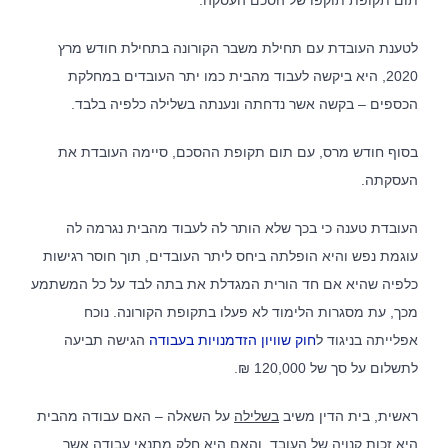
לטענת העובדת עם תחילת משבר הקורונה בתחילת חודש מרץ
2020, היא ביקשה לעבוד מהבית כמו יתר העובדים במחלקת
הכספים – בקשה אשר נדחתה ונענתה בשלילה כלפיה בלבד.
בסוף חודש מרס, עם תום תקופת ההסכם, סיימה העובדת את
העסקתה.
העובדת טענה כי בכך שלא הותר לה לעבוד מהבית נגרמה לה
עוגמת נפש והיא הופלתה ביחס ליתר העובדים, תוך חוסר רגישות
כלפיה שהיא אם חד הורית המגדלת את בתה לבד על כל המשתמע
מכך, עת מסגרות הלימוד לא פעלו בתקופת הקורונה. נוכח
אפלייתה בניגוד ל
חוק שוויון הזדמנויות בעבודה
הגישה תביעה
לתשלום על סך של 120,000 ₪.
ראשית, בית הדין משיב
בשלילה
על השאלה – האם עבודה מהבית
היא זכות קנויה של העובד, והאם היא חלק מתנאי עבודה אשר