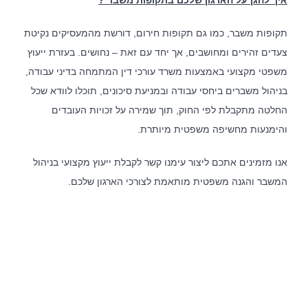
איך להגן על הארגון שלכם בתקופות משבר ?
תקופות משבר, כמו גם תקופות חירום, דורשת מהמעסיקים נקיטת
אודות המשרד
צעדים זהירים ומחושבים, אך יחד עם זאת – נחושים. בעזרת ייעוץ
משפטי מקצועי באמצעות משרד עורכי דין המתמחה בדיני עבודה,
לצד מערך השירותים המקצועיים, מציע המשרד ללקוחותיו הכוונה
בניהול משברים ביחסי עבודה ובמניעת סיכונים, תוכלו לוודא שכל
משפטית אסטרטגית, רשת קשרים ענפה והתמחות ייחודית בתחום
החלטה מתקבלת לפי החוק, תוך שמירה על זכויות העובדים
המשפט הקיבוצי. הצוות המוביל של המשרד שימש בתפקידים
בכירים בהסתדרות, אשר הקנו לו ידע מקיף אודות התנהלותם של
והימנעות מחשיפה משפטית מיותרת.
ארגוני עובדים. הניסיון העשיר מבטיח ניהול יעיל של משברים ביחסי
עבודה, ללא הליכים משפטיים, לרבות הליכי התארגנות ראשונית,
הליכי משא ומתן להסכמים קיבוציים ותכניות הפרטה, הבראה
אנו מזמינים אתכם ליצור עימנו קשר לקבלת ייעוץ מקצועי בניהול
והתייעלות.
המשבר והגנה משפטית מותאמת לצורכי הארגון שלכם.
מאמרים אחרונים
מלכודת העמלות – מהו השכר הקובע לפנסיה ולשעות נוספות ?
כיצד מלחמה ממושכת משנה את ניהול הסיכונים של מעסיקים
בישראל ?