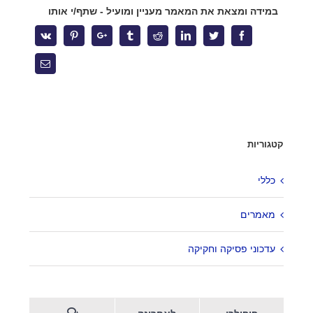
במידה ומצאת את המאמר מעניין ומועיל - שתף/י אותו
אחריות על השכר לא ניתנת להאצלה – פס"ד המחייב אתכם לבדוק
את עצמכם מחדש
Vk
Pinterest
Google+
Tumblr
Reddit
Linkedin
Twitter
Facebook
העסקת בני נוער בקיץ – הטעויות שיעלו לך ביוקר
Email
צרו קשר
קטגוריות
מגדל המוזיאון
ברקוביץ' 4, תל אביב
כללי
office@kzlaw.co.il
מאמרים
טלפון: 03-5277800
עדכוני פסיקה וחקיקה