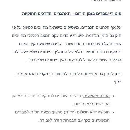
פיטורי עובדים בזמן חירום – האתגרים והדרכים החוקיות
על אף הלחצים הכבדים, מעסיקים בישראל מחויבים לפעול על פי
חוק גם בזמן מלחמה. פיטורי עובדים עקב המצב הכלכלי מחייבים
שמירה על הפרוצדורות הנדרשות – עריכת שימוע תקין, הצגת
נימוקים ברורים ותיעוד מלא של התהליך. פיטורים שלא ייעשו לפי
הכללים עשויים להוביל לתביעות בגין פיטורים שלא כדין.
ניתן לבחון גם אופציות חליפיות לפיטורים במקרים המתאימים,
כגון:
הסבה מקצועית
: הכשרת עובדים לתפקידים חדשים בארגון
הנדרשים בזמן חירום.
חופשה ללא תשלום (חל"ת) מרצון
: הצעת חל"ת לעובדים
המעוניינים בכך עם הבטחת חזרה לעבודה.