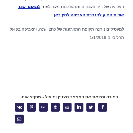
האכיפה של דיני העבודה ומתעדכנות מעת לעת.
למאמר קצר
אודות החוק להגברת האכיפה לחץ כאן
.
למעסיקים ניתנה תקופת התארגנות של כחצי שנה, והאכיפה בפועל
תחל ביום 1/1/2018.
במידה ומצאת את המאמר מעניין ומועיל - שתף/י אותו
אודות המשרד
Vk
Pinterest
Google+
Tumblr
Reddit
Linkedin
Twitter
Facebook
לצד מערך השירותים המקצועיים, מציע המשרד ללקוחותיו הכוונה
משפטית אסטרטגית, רשת קשרים ענפה והתמחות ייחודית בתחום
Email
המשפט הקיבוצי. הצוות המוביל של המשרד שימש בתפקידים
בכירים בהסתדרות, אשר הקנו לו ידע מקיף אודות התנהלותם של
ארגוני עובדים. הניסיון העשיר מבטיח ניהול יעיל של משברים ביחסי