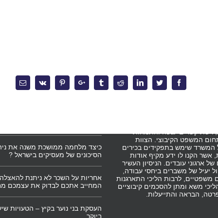
Email
Vk
Pinterest
Google+
Tumblr
Reddit
Linkedin
Twitter
Facebook
משרד
מאמרים אחרונים
השירותים המקצועיים, מציע
מלכודת העמלות – מהו השכר הקובע
וחותיו הכוונה משפטית
ולשעות נוספות ?
 רשת קשרים ענפה והתמחות
תחום המשפט הקיבוצי. הצוות
כיצד מלחמה ממושכת משנה את ניה
 המשרד שימש בתפקידים בכירים
הסיכונים של מעסיקים בישראל ?
אשר הקנו לו ידע מקיף אודות
ל ארגוני עובדים. הניסיון העשיר
ל יעיל של משברים ביחסי עבודה,
אחריות על השכר לא ניתנת להאצלה 
 משפטיים, לרבות הליכי התארגנות
המחייב אתכם לבדוק את עצמכם מ
ליכי משא ומתן להסכמים קיבוציים
רטה, הבראה והתייעלות.
העסקת בני נוער בקיץ – הטעויות שיע
ביוקר