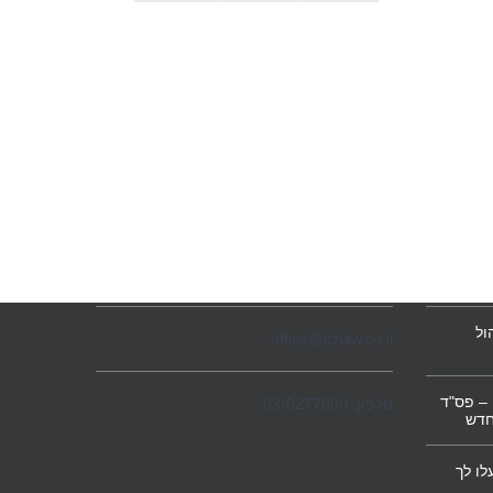
הערות
צרו קשר
 לפנסיה
מגדל המוזיאון
ברקוביץ' 4, תל אביב
ול
office@kzlaw.co.il
– פס"ד
טלפון: 03-5277800
חדש
לו לך