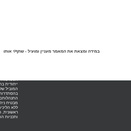
במידה ומצאת את המאמר מעניין ומועיל - שתף/י אותו
אודות ה
לצד מערך 
המשרד ללק
אסטרטגית,
ייחודית ב
המוביל של
בהסתדרות, 
התנהלותם ש
מבטיח ניהו
ללא הליכים
ראשונית, ה
ותכניות הפ