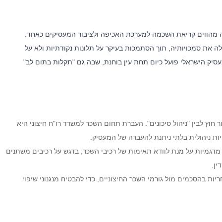
זה מהווים קריאת השכמה למערכת האכיפה ולציבור המעסיקים כאחד.
 את סמכויותיה, תוך הסתמכות בעיקר על תלונות נקודתיות ולא על
סיק הישראלי פועל כיום תחת עין בוחנת, שבה גם "תקלות בתום לב"
 חוץ לבין "ניהול סיכונים". העברת תחום השכר למשרד רו"ח חיצוני היא
ות ניהולית בלתי ניתנת להעברה של המעסיק.
מדגמיות על מנת לוודא תאימות של רכיבי השכר, בדגש על רכיבים משתנים
משרד
מאמרים אחרונים
ין.
ות בהסכמים מול גורמי השכר החיצוניים, כדי להבטיח מנגנוני שיפוי
השירותים המקצועיים, מציע
מלכודת העמלות – מהו השכר הקובע
וחותיו הכוונה משפטית
ולשעות נוספות ?
 רשת קשרים ענפה והתמחות
תחום המשפט הקיבוצי. הצוות
כיצד מלחמה ממושכת משנה את ניה