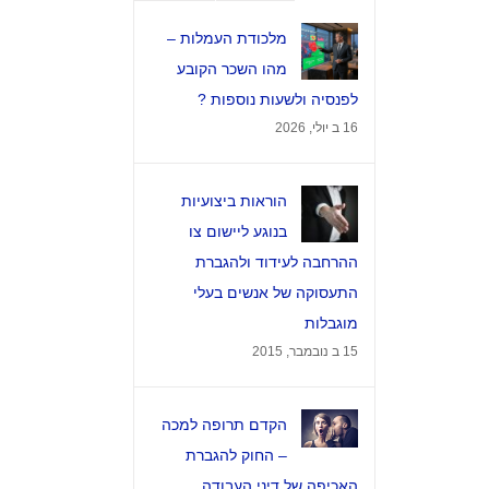
הערות
מלכודת העמלות –
מהו השכר הקובע
לפנסיה ולשעות נוספות ?
16 ב יולי, 2026
הוראות ביצועיות
בנוגע ליישום צו
ההרחבה לעידוד ולהגברת
התעסוקה של אנשים בעלי
מוגבלות
15 ב נובמבר, 2015
צרו קשר
 לפנסיה
מגדל המוזיאון
הקדם תרופה למכה
ברקוביץ' 4, תל אביב
– החוק להגברת
האכיפה של דיני העבודה
ול