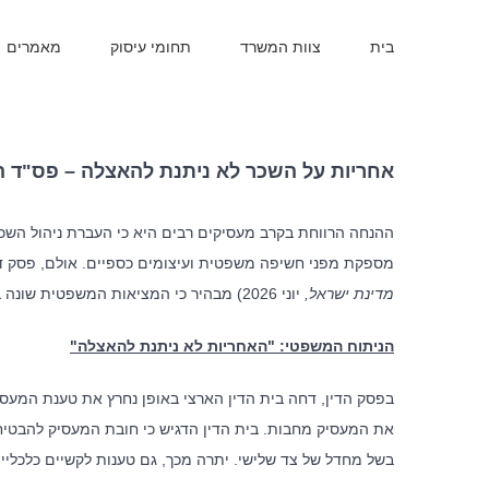
בית
צוות המשרד
תחומי עיסוק
מאמרים
אחריות על השכר לא ניתנת להאצלה – פס"ד 
ההנחה הרווחת בקרב מעסיקים רבים היא כי העברת ניהול השכר 
מספקת מפני חשיפה משפטית ועיצומים כספיים. אולם, פסק דין 
מדינת ישראל,
יוני 2026) מבהיר כי המציאות המשפטית שונה בתכלית.
הניתוח המשפטי: "האחריות לא ניתנת להאצלה
"
בפסק הדין, דחה בית הדין הארצי באופן נחרץ את טענת המעס
את המעסיק מחבות. בית הדין הדגיש כי חובת המעסיק להבטיח
בשל מחדל של צד שלישי. יתרה מכך, גם טענות לקשיים כלכליים