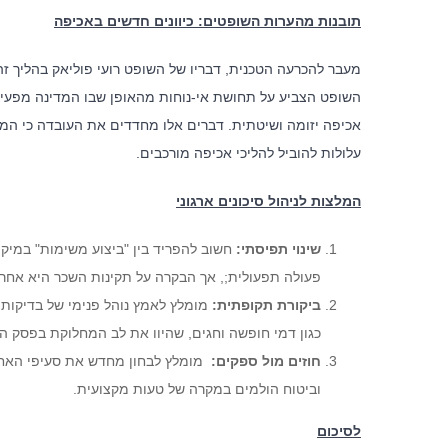
תובנות מהערות השופטים: כיוונים חדשים באכיפה
מעבר להכרעה הטכנית, דבריו של השופט רועי פוליאק בהליך 
השופט הצביע על תחושת אי-נוחות מהאופן שבו המדינה מפעילה
אכיפה יזומה ושיטתית. דברים אלו מחדדים את העובדה כי המע
עלולות להוביל להליכי אכיפה מורכבים.
המלצות לניהול סיכונים ארגוני
שינוי תפיסתי:
חשוב להפריד בין "ביצוע משימות" במיקור
פעולה תפעולית;, אך הבקרה על תקינות השכר היא אחרי
ביקורת תקופתית:
מומלץ לאמץ נוהל פנימי של בדיקות 
אודות ה
כגון דמי חופשה וחגים, שהיוו את לב המחלוקת בפסק הד
חוזים מול ספקים:
מומלץ לבחון מחדש את סעיפי האחרי
לצד מערך 
וביטוח הולמים במקרה של טעות מקצועית.
המשרד ללק
אסטרטגית,
לסיכום
ייחודית ב