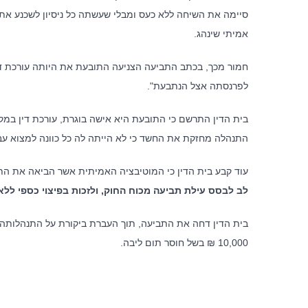
סיימה את השיחה ללא כעס ומבלי שעשתה כל ניסיון לשכנע את
אמיתי שינהג.
חמור מכך, בכתב התביעה הצניעה התובעת את היותה עורכת ד
לפרנסתה אצל הנתבעת".
בית הדין התרשם כי התובעת היא אישה בוגרת, עורכת דין במקצ
התנהלה מחזקת את החשד כי לא הייתה לה כל כוונה למצוא עב
עוד קבע בית הדין כי המוטיבציה האמיתית אשר הביאה את ה
אודות ה
לב לבסס עילת תביעה מכוח החוק, ולזכות בפיצוי כספי ללא
בית הדין דחה את התביעה, תוך העברת ביקורת על התנהלותה 
לצד מערך 
המשרד ללק
10,000 ₪ בשל חוסר תום ליבה.
אסטרטגית,
ייחודית ב
המוביל של
בהסתדרות, 
התנהלותם ש
מבטיח ניהו