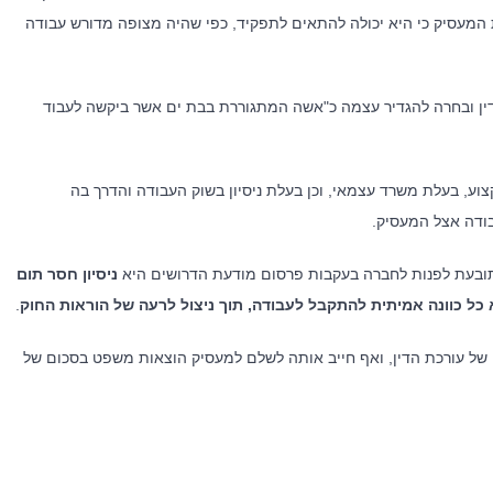
 המעסיק כי היא יכולה להתאים לתפקיד, כפי שהיה מצופה מדורש עבודה
ין ובחרה להגדיר עצמה כ"אשה המתגוררת בבת ים אשר ביקשה לעבוד
וע, בעלת משרד עצמאי, וכן בעלת ניסיון בשוק העבודה והדרך בה
ודה אצל המעסיק.
תובעת לפנות לחברה בעקבות פרסום מודעת הדרושים היא
ניסיון חסר תום
משרד
מאמרים אחרונים
 כל כוונה אמיתית להתקבל לעבודה, תוך ניצול לרעה של הוראות החוק
.
של עורכת הדין, ואף חייב אותה לשלם למעסיק הוצאות משפט בסכום של
השירותים המקצועיים, מציע
מלכודת העמלות – מהו השכר הקובע
וחותיו הכוונה משפטית
ולשעות נוספות ?
 רשת קשרים ענפה והתמחות
תחום המשפט הקיבוצי. הצוות
כיצד מלחמה ממושכת משנה את ניה
 המשרד שימש בתפקידים בכירים
הסיכונים של מעסיקים בישראל ?
אשר הקנו לו ידע מקיף אודות
ל ארגוני עובדים. הניסיון העשיר
ל יעיל של משברים ביחסי עבודה,