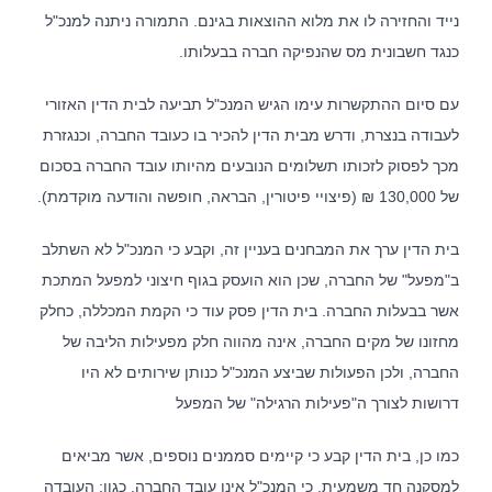
נייד והחזירה לו את מלוא ההוצאות בגינם. התמורה ניתנה למנכ"ל
כנגד חשבונית מס שהנפיקה חברה בבעלותו.
עם סיום ההתקשרות עימו הגיש המנכ"ל תביעה לבית הדין האזורי
לעבודה בנצרת, ודרש מבית הדין להכיר בו כעובד החברה, וכנגזרת
מכך לפסוק לזכותו תשלומים הנובעים מהיותו עובד החברה בסכום
של 130,000 ₪ (פיצויי פיטורין, הבראה, חופשה והודעה מוקדמת).
בית הדין ערך את המבחנים בעניין זה, וקבע כי המנכ"ל לא השתלב
ב"מפעל" של החברה, שכן הוא הועסק בגוף חיצוני למפעל המתכת
אשר בבעלות החברה. בית הדין פסק עוד כי הקמת המכללה, כחלק
מחזונו של מקים החברה, אינה מהווה חלק מפעילות הליבה של
החברה, ולכן הפעולות שביצע המנכ"ל כנותן שירותים לא היו
דרושות לצורך ה"פעילות הרגילה" של המפעל
כמו כן, בית הדין קבע כי קיימים סממנים נוספים, אשר מביאים
למסקנה חד משמעית, כי המנכ"ל אינו עובד החברה, כגון: העובדה