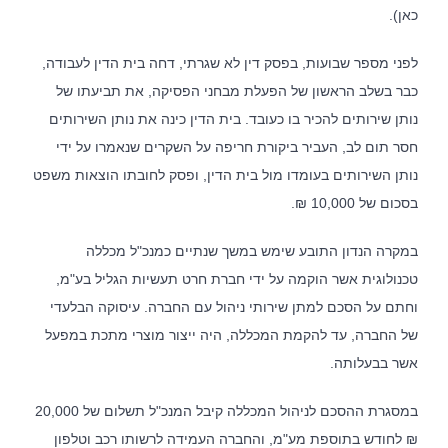
כאן).
לפני מספר שבועות, בפסק דין לא שגרתי, דחה בית הדין לעבודה,
כבר בשלב הראשון של הפעלת מבחני הפסיקה, את תביעתו של
נותן שירותים להכיר בו כעובד. בית הדין כינה את נותן השירותים
חסר תום לב, העביר ביקורת חריפה על השקרים שנאמרו על ידי
נותן השירותים בעומדו מול בית הדין, ופסק לחובתו הוצאות משפט
בסכום של 10,000 ₪.
במקרה הנדון התובע שימש במשך שנתיים כמנכ"ל מכללה
טכנולוגית אשר הוקמה על ידי חברת חרט תעשיות הגליל בע"מ,
וחתם על הסכם למתן שירותי ניהול עם החברה. עיסוקה הבלעדי
של החברה, עד להקמת המכללה, היה ייצור מוצרי מתכת במפעל
אשר בבעלותה.
במסגרת ההסכם לניהול המכללה קיבל המנכ"ל תשלום של 20,000
₪ לחודש בתוספת מע"מ, והחברה העמידה לרשותו רכב וטלפון