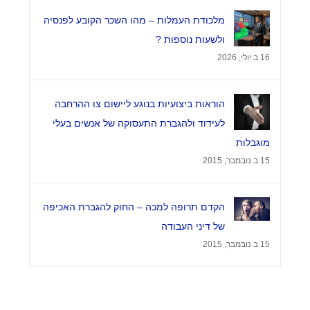
העסקת בני נוער בקיץ – הטעויות שיעלו לך ביוקר
הערות
מלכודת העמלות – מהו השכר הקובע לפנסיה
ולשעות נוספות ?
16 ב יולי, 2026
צרו קשר
מגדל המוזיאון
הוראות ביצועיות בנוגע ליישום צו ההרחבה
ברקוביץ' 4, תל אביב
לעידוד ולהגברת התעסוקה של אנשים בעלי
מוגבלות
office@kzlaw.co.il
15 ב נובמבר, 2015
טלפון: 03-5277800
הקדם תרופה למכה – החוק להגברת האכיפה
של דיני העבודה
15 ב נובמבר, 2015
2026 |
Keren Ziv Law Firm
| Developped by
EOI -
© Copyright -
Web Like This!
| Designed by
Studio Sleepwalkers