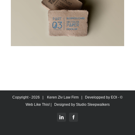
צרו קשר
מגדל המוזיאון
ברקוביץ' 4, תל אביב
office@kzlaw.co.il
טלפון: 03-5277800
2026 |
Keren Ziv Law Firm
| Developped by
EOI -
© Copyright -
Web Like This!
| Designed by
Studio Sleepwalkers