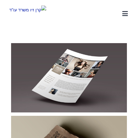
משפטית אסטרטגית, רשת קשרים ענפה והתמחות ייחודית בתחום
המשפט הקיבוצי. הצוות המוביל של המשרד שימש בתפקידים
בכירים בהסתדרות, אשר הקנו לו ידע מקיף אודות התנהלותם של
ארגוני עובדים. הניסיון העשיר מבטיח ניהול יעיל של משברים ביחסי
עבודה, ללא הליכים משפטיים, לרבות הליכי התארגנות ראשונית,
הליכי משא ומתן להסכמים קיבוציים ותכניות הפרטה, הבראה
והתייעלות.
מאמרים אחרונים
מלכודת העמלות – מהו השכר הקובע לפנסיה ולשעות נוספות ?
כיצד מלחמה ממושכת משנה את ניהול הסיכונים של מעסיקים
בישראל ?
אחריות על השכר לא ניתנת להאצלה – פס"ד המחייב אתכם לבדוק
את עצמכם מחדש
העסקת בני נוער בקיץ – הטעויות שיעלו לך ביוקר