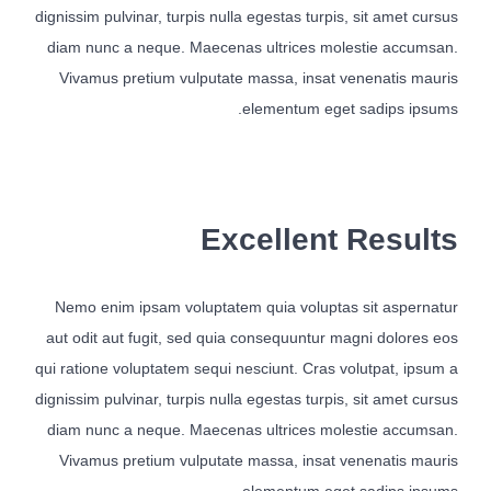
בישראל ?
dignissim pulvinar, turpis nulla egestas turpis, sit amet cursus
diam nunc a neque. Maecenas ultrices molestie accumsan.
אחריות על השכר לא ניתנת להאצלה – פס"ד המחייב אתכם לבדוק
Vivamus pretium vulputate massa, insat venenatis mauris
את עצמכם מחדש
elementum eget sadips ipsums.
העסקת בני נוער בקיץ – הטעויות שיעלו לך ביוקר
צרו קשר
Excellent Results
מגדל המוזיאון
ברקוביץ' 4, תל אביב
Nemo enim ipsam voluptatem quia voluptas sit aspernatur
aut odit aut fugit, sed quia consequuntur magni dolores eos
office@kzlaw.co.il
qui ratione voluptatem sequi nesciunt. Cras volutpat, ipsum a
dignissim pulvinar, turpis nulla egestas turpis, sit amet cursus
טלפון: 03-5277800
diam nunc a neque. Maecenas ultrices molestie accumsan.
Vivamus pretium vulputate massa, insat venenatis mauris
elementum eget sadips ipsums.