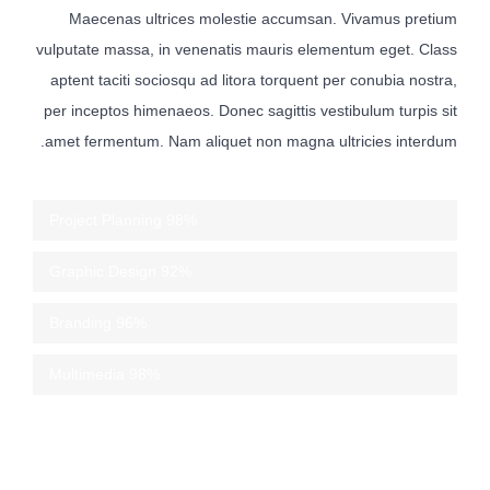
Maecenas ultrices molestie accumsan. Vivamus pretium
vulputate massa, in venenatis mauris elementum eget. Class
aptent taciti sociosqu ad litora torquent per conubia nostra,
per inceptos himenaeos. Donec sagittis vestibulum turpis sit
amet fermentum. Nam aliquet non magna ultricies interdum.
Project Planning
98%
Graphic Design
92%
Branding
96%
Multimedia
98%