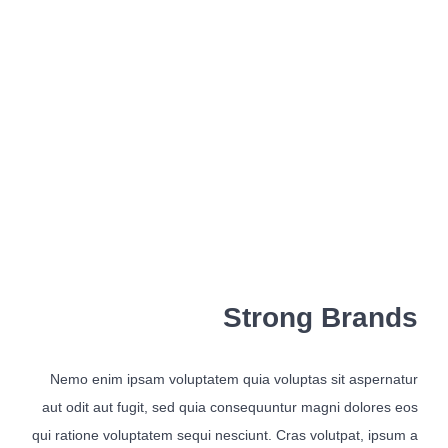
LEARN MORE
אודות המשרד
לצד מערך השירותים המקצועיים, מציע המשרד ללקוחותיו הכוונה
משפטית אסטרטגית, רשת קשרים ענפה והתמחות ייחודית בתחום
המשפט הקיבוצי. הצוות המוביל של המשרד שימש בתפקידים
בכירים בהסתדרות, אשר הקנו לו ידע מקיף אודות התנהלותם של
ארגוני עובדים. הניסיון העשיר מבטיח ניהול יעיל של משברים ביחסי
עבודה, ללא הליכים משפטיים, לרבות הליכי התארגנות ראשונית,
הליכי משא ומתן להסכמים קיבוציים ותכניות הפרטה, הבראה
והתייעלות.
Strong Brands
מאמרים אחרונים
Nemo enim ipsam voluptatem quia voluptas sit aspernatur
מלכודת העמלות – מהו השכר הקובע לפנסיה ולשעות נוספות ?
aut odit aut fugit, sed quia consequuntur magni dolores eos
qui ratione voluptatem sequi nesciunt. Cras volutpat, ipsum a
כיצד מלחמה ממושכת משנה את ניהול הסיכונים של מעסיקים