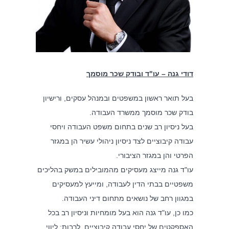
אודות המשרד
לצד מערך השירותים המקצועיים, מציע המשרד ללקוחותיו הכוונה
משפטית אסטרטגית, רשת קשרים ענפה והתמחות ייחודית בתחום
המשפט הקיבוצי. הצוות המוביל של המשרד שימש בתפקידים
בכירים בהסתדרות, אשר הקנו לו ידע מקיף אודות התנהלותם של
ארגוני עובדים. הניסיון העשיר מבטיח ניהול יעיל של משברים ביחסי
עבודה, ללא הליכים משפטיים, לרבות הליכי התארגנות ראשונית,
דודי גנה –
עו"ד ובודק שכר מוסמך
הליכי משא ומתן להסכמים קיבוציים ותכניות הפרטה, הבראה
והתייעלות.
בעל תואר ראשון במשפטים ובמנהל עסקים, ורישיון
בודק שכר מוסמך ממשרד העבודה.
מאמרים אחרונים
בעל ניסיון רב שנים בתחום משפט העבודה ויחסי
עבודה קיבוציים לצד ניסיון ניהולי עשיר הן במגזר
מלכודת העמלות – מהו השכר הקובע לפנסיה ולשעות נוספות ?
הפרטי והן במגזר הציבורי.
כיצד מלחמה ממושכת משנה את ניהול הסיכונים של מעסיקים
עו"ד גנה מייצג מעסיקים מהמובילים במשק בהליכים
בישראל ?
משפטיים בבתי הדין לעבודה, ומייעץ למעסיקים
במגוון רחב של נושאים מתחום דיני העבודה.
אחריות על השכר לא ניתנת להאצלה – פס"ד המחייב אתכם לבדוק
את עצמכם מחדש
כמו כן, עו"ד גנה הוא בעל מומחיות וניסיון רב בכל
האספקטים של יחסי עבודה קיבוציים, לרבות: ליווי