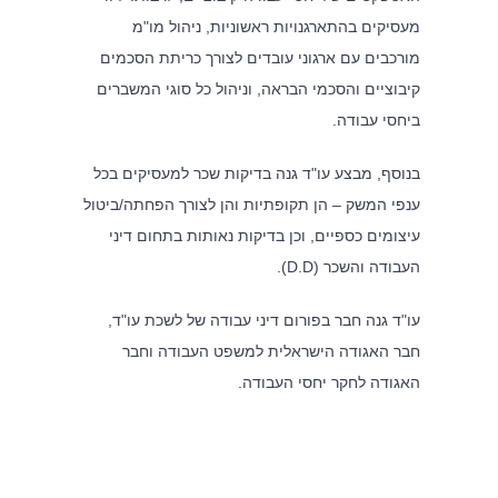
העסקת בני נוער בקיץ – הטעויות שיעלו לך ביוקר
מעסיקים בהתארגנויות ראשוניות, ניהול מו"מ
מורכבים עם ארגוני עובדים לצורך כריתת הסכמים
קיבוציים והסכמי הבראה, וניהול כל סוגי המשברים
צרו קשר
ביחסי עבודה.
מגדל המוזיאון
בנוסף, מבצע עו"ד גנה בדיקות שכר למעסיקים בכל
ברקוביץ' 4, תל אביב
ענפי המשק – הן תקופתיות והן לצורך הפחתה/ביטול
עיצומים כספיים, וכן בדיקות נאותות בתחום דיני
office@kzlaw.co.il
העבודה והשכר (D.D).
טלפון: 03-5277800
עו"ד גנה חבר בפורום דיני עבודה של לשכת עו"ד,
חבר האגודה הישראלית למשפט העבודה וחבר
האגודה לחקר יחסי העבודה.
2026 |
Keren Ziv Law Firm
| Developped by
EOI -
© Copyright -
Web Like This!
| Designed by
Studio Sleepwalkers