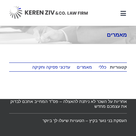
משפטית אסטרטגית, רשת קשרים ענפה והתמחות ייחודית בתחום
המשפט הקיבוצי. הצוות המוביל של המשרד שימש בתפקידים
בכירים בהסתדרות, אשר הקנו לו ידע מקיף אודות התנהלותם של
ארגוני עובדים. הניסיון העשיר מבטיח ניהול יעיל של משברים ביחסי
עבודה, ללא הליכים משפטיים, לרבות הליכי התארגנות ראשונית,
הליכי משא ומתן להסכמים קיבוציים ותכניות הפרטה, הבראה
והתייעלות.
מאמרים
מאמרים אחרונים
קטגוריות
כללי
מאמרים
עדכוני פסיקה וחקיקה
מלכודת העמלות – מהו השכר הקובע לפנסיה ולשעות נוספות ?
כיצד מלחמה ממושכת משנה את ניהול הסיכונים של מעסיקים
בישראל ?
אחריות על השכר לא ניתנת להאצלה – פס"ד המחייב אתכם לבדוק
את עצמכם מחדש
העסקת בני נוער בקיץ – הטעויות שיעלו לך ביוקר