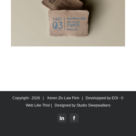
צרו קשר
מגדל המוזיאון
ברקוביץ' 4, תל אביב
office@kzlaw.co.il
טלפון: 03-5277800
2026 |
Keren Ziv Law Firm
| Developped by
EOI -
© Copyright -
Web Like This!
| Designed by
Studio Sleepwalkers