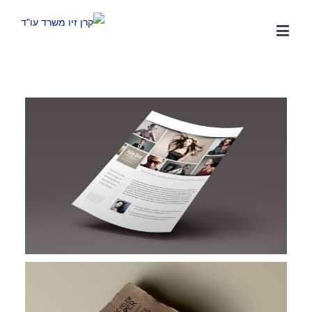
משפטית אסטרטגית, רשת קשרים ענפה והתמחות ייחודית בתחום
המשפט הקיבוצי. הצוות המוביל של המשרד שימש בתפקידים
בכירים בהסתדרות, אשר הקנו לו ידע מקיף אודות התנהלותם של
ארגוני עובדים. הניסיון העשיר מבטיח ניהול יעיל של משברים ביחסי
עבודה, ללא הליכים משפטיים, לרבות הליכי התארגנות ראשונית,
הליכי משא ומתן להסכמים קיבוציים ותכניות הפרטה, הבראה
והתייעלות.
מאמרים אחרונים
מלכודת העמלות – מהו השכר הקובע לפנסיה ולשעות נוספות ?
כיצד מלחמה ממושכת משנה את ניהול הסיכונים של מעסיקים
בישראל ?
אחריות על השכר לא ניתנת להאצלה – פס"ד המחייב אתכם לבדוק
את עצמכם מחדש
העסקת בני נוער בקיץ – הטעויות שיעלו לך ביוקר