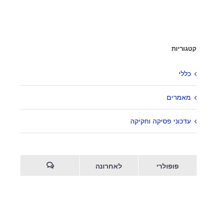
צרו קשר
קטגוריות
מגדל המוזיאון
ברקוביץ' 4, תל אביב
כללי
office@kzlaw.co.il
מאמרים
טלפון: 03-5277800
עדכוני פסיקה וחקיקה
פופולרי
לאחרונה
2026 |
Keren Ziv Law Firm
| Developped by
EOI -
© Copyright -
Web Like This!
| Designed by
Studio Sleepwalkers
הערות