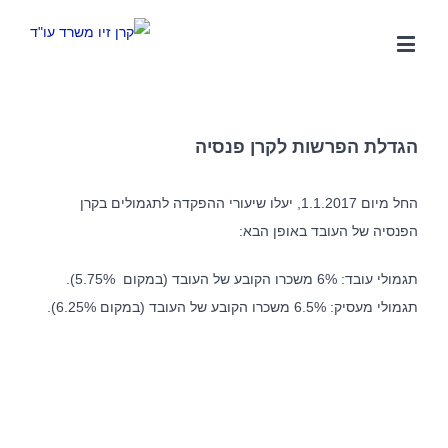
אודות המשרד
הגדלת הפרשות לקרן פנסיה
לצד מערך השירותים המקצועיים, מציע המשרד ללקוחותיו הכוונה
משפטית אסטרטגית, רשת קשרים ענפה והתמחות ייחודית בתחום
החל מיום 1.1.2017,
יעלו שיעורי ההפקדה לתגמולים בקרן
המשפט הקיבוצי. הצוות המוביל של המשרד שימש בתפקידים
בכירים בהסתדרות, אשר הקנו לו ידע מקיף אודות התנהלותם של
הפנסיה
של העובד באופן הבא:
ארגוני עובדים. הניסיון העשיר מבטיח ניהול יעיל של משברים ביחסי
עבודה, ללא הליכים משפטיים, לרבות הליכי התארגנות ראשונית,
הליכי משא ומתן להסכמים קיבוציים ותכניות הפרטה, הבראה
תגמולי עובד: 6%
משכרו הקובע של העובד (במקום 5.75%).
והתייעלות.
תגמולי מעסיק: 6.5%
משכרו הקובע של העובד (במקום 6.25%).
מאמרים אחרונים
מלכודת העמלות – מהו השכר הקובע לפנסיה ולשעות נוספות ?