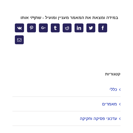
כיצד מלחמה ממושכת משנה את ניהול הסיכונים של מעסיקים
בישראל ?
במידה ומצאת את המאמר מעניין ומועיל - שתף/י אותו
אחריות על השכר לא ניתנת להאצלה – פס"ד המחייב אתכם לבדוק
את עצמכם מחדש
Vk
Pinterest
Google+
Tumblr
Reddit
Linkedin
Twitter
Facebook
העסקת בני נוער בקיץ – הטעויות שיעלו לך ביוקר
Email
צרו קשר
קטגוריות
מגדל המוזיאון
ברקוביץ' 4, תל אביב
כללי
office@kzlaw.co.il
מאמרים
טלפון: 03-5277800
עדכוני פסיקה וחקיקה